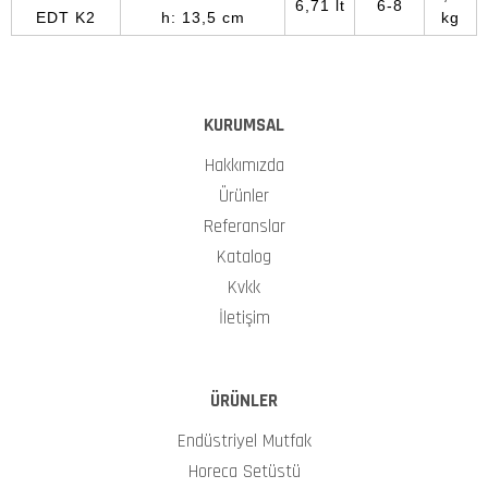
6,71 lt
6-8
EDT K2
h: 13,5 cm
kg
KURUMSAL
Hakkımızda
Ürünler
Referanslar
Katalog
Kvkk
İletişim
ÜRÜNLER
Endüstriyel Mutfak
Horeca Setüstü