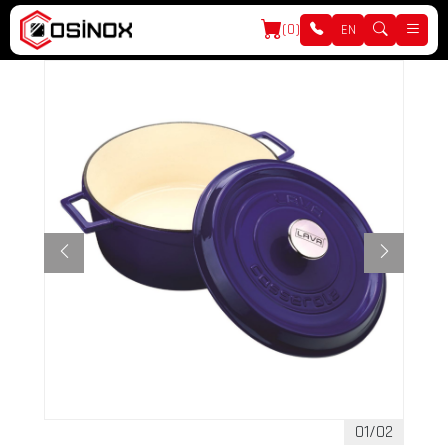
(0)
EN
01/02