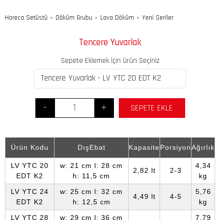
Horeca Setüstü
Döküm Grubu
Lava Döküm
Yeni Seriler
>
>
>
Tencere Yuvarlak
Sepete Eklemek İçin ürün Seçiniz
-
+
SEPETE EKLE
Ürün Kodu
DışEbat
Kapasite
Porsiyon
Ağırlık
LV YTC 20
w: 21 cm l: 28 cm
4,34
2,82 lt
2-3
EDT K2
h: 11,5 cm
kg
LV YTC 24
w: 25 cm l: 32 cm
5,76
4,49 lt
4-5
EDT K2
h: 12,5 cm
kg
LV YTC 28
w: 29 cm l: 36 cm
7,79