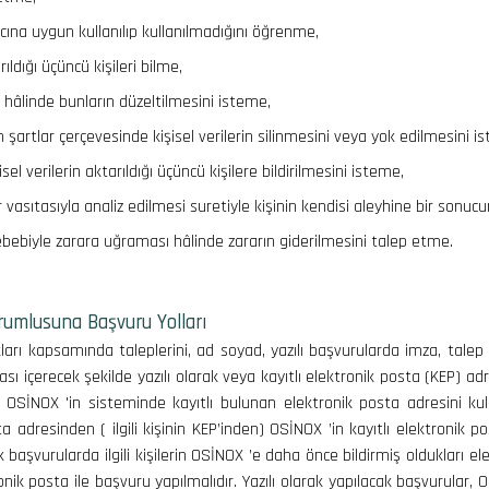
acına uygun kullanılıp kullanılmadığını öğrenme,
rıldığı üçüncü kişileri bilme,
ı hâlinde bunların düzeltilmesini isteme,
artlar çerçevesinde kişisel verilerin silinmesini veya yok edilmesini i
isel verilerin aktarıldığı üçüncü kişilere bildirilmesini isteme,
vasıtasıyla analiz edilmesi suretiyle kişinin kendisi aleyhine bir sonuc
 sebebiyle zarara uğraması hâlinde zararın giderilmesini talep etme.
Sorumlusuna Başvuru Yolları
ları kapsamında taleplerini, ad soyad, yazılı başvurularda imza, talep 
ı içerecek şekilde yazılı olarak veya kayıtlı elektronik posta (KEP) adres
OSİNOX 'in sisteminde kayıtlı bulunan elektronik posta adresini kullan
sta adresinden ( ilgili kişinin KEP’inden) OSİNOX ’in kayıtlı elektronik 
 başvurularda ilgili kişilerin OSİNOX ’e daha önce bildirmiş oldukları 
nik posta ile başvuru yapılmalıdır. Yazılı olarak yapılacak başvurula