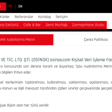
)
TR
EN
Ürünler
Referanslar
Katalog
İletişim
eca Setüstü
Cafe & Bar
Gemi Mutfağı
Çamaşırhane Grubu
VKK Aydınlatma Metni
Çerez Politikası
TİC. LTD. ŞTİ. (OSİNOX) osinox.com Kişisel Veri İşleme Faal
ması konusunda son derece kararlı ve duyarlıyız. İşbu Aydınlatma Metni
bilgileri ihtiva eder.
şisel Verilerinizin toplanılması, kullanılması, saklanması, açıklanması,
ı Kanun ve ilgili mevzuat tarafından çizilen sınırlar çerçevesinde gerçek
şiye ilişkin olan her türlü veridir.