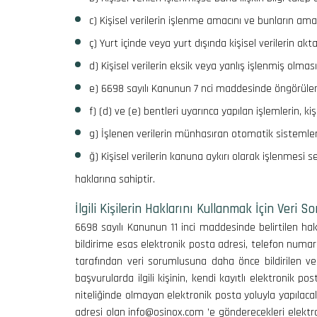
c) Kişisel verilerin işlenme amacını ve bunların am
ç) Yurt içinde veya yurt dışında kişisel verilerin akta
d) Kişisel verilerin eksik veya yanlış işlenmiş olmas
e) 6698 sayılı Kanunun 7 nci maddesinde öngörülen ş
f) (d) ve (e) bentleri uyarınca yapılan işlemlerin, kiş
g) İşlenen verilerin münhasıran otomatik sistemler 
ğ) Kişisel verilerin kanuna aykırı olarak işlenmesi
haklarına sahiptir.
İlgili Kişilerin Haklarını Kullanmak İçin Veri 
6698 sayılı Kanunun 11 inci maddesinde belirtilen hak
bildirime esas elektronik posta adresi, telefon numaras
tarafından veri sorumlusuna daha önce bildirilen ve 
başvurularda ilgili kişinin, kendi kayıtlı elektronik po
niteliğinde olmayan elektronik posta yoluyla yapılacak
adresi olan info@osinox.com ’e gönderecekleri elektro