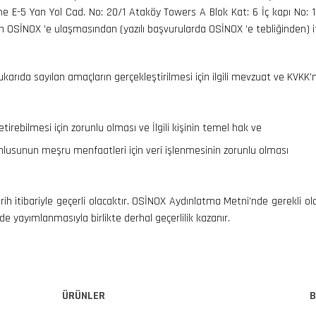
e E-5 Yan Yol Cad. No: 20/1 Ataköy Towers A Blok Kat: 6 İç kapı No: 
 OSİNOX ’e ulaşmasından (yazılı başvurularda OSİNOX ’e tebliğinden) it
karıda sayılan amaçların gerçekleştirilmesi için ilgili mevzuat ve KVKK’n
ebilmesi için zorunlu olması ve İlgili kişinin temel hak ve
mlusunun meşru menfaatleri için veri işlenmesinin zorunlu olması
h itibariyle geçerli olacaktır. OSİNOX Aydınlatma Metni’nde gerekli old
e yayımlanmasıyla birlikte derhal geçerlilik kazanır.
ÜRÜNLER
B