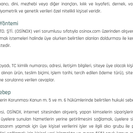
 inancı, dini, mezhebi veya diğer inançları, kılık ve kıyafeti, dernek, v
yometrik ve genetik verileri özel nitelikli kişisel veridir.
 Yöntemi
ŞTİ. (OSİNOX) veri sorumlusu sıfatıyla osinox.com üzerinden alışveriş y
esi olmak istemeleri halinde üye olurken belirtilen alanları doldurması il
tedir.
adı, TC kimlik numarası, adresi, iletişim bilgileri, siteye üye olacak kişi
tın alınan ürün, teslim biçimi, işlem tarihi, tercih edilen ödeme türü), s
e sorularına verilen cevaplar.
Sebep
lerin Korunması Kanun m. 5 ve m. 6 hükümlerinde belirtilen hukuki sebep
i, OSİNOX, internet sitesinden alışveriş yapan kimselerin siparişlerin
üyelere sunulan hizmetlerin yerine getirilmesini sağlamak, üyelere site
rım yapmak için üye kişisel verilerini işler ve ilgili alıcı grubu ile