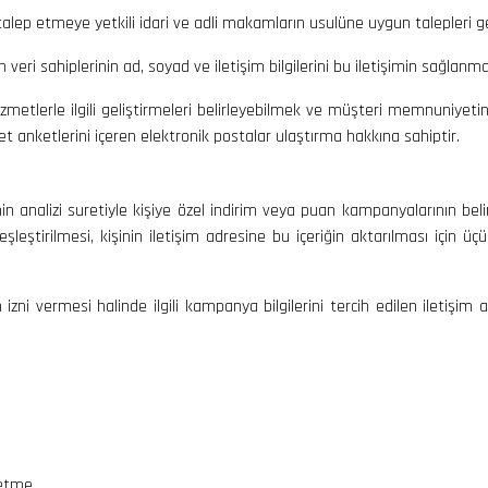
ep etmeye yetkili idari ve adli makamların usulüne uygun talepleri ger
n veri sahiplerinin ad, soyad ve iletişim bilgilerini bu iletişimin sağlanma
zmetlerle ilgili geliştirmeleri belirleyebilmek ve müşteri memnuniyetini
yet anketlerini içeren elektronik postalar ulaştırma hakkına sahiptir.
rilerinin analizi suretiyle kişiye özel indirim veya puan kampanyalarının
 eşleştirilmesi, kişinin iletişim adresine bu içeriğin aktarılması için üçü
im izni vermesi halinde ilgili kampanya bilgilerini tercih edilen iletişim
 etme,