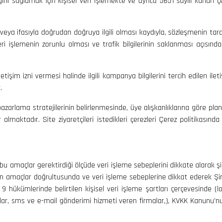
ini sağlamak için kişisel veri işlemekte ve ayrıca 5651 sayılı kanun ç
veya ifasıyla doğrudan doğruya ilgili olması kaydıyla, sözleşmenin tarafl
veri işlemenin zorunlu olması ve trafik bilgilerinin saklanması açısı
 iletişim izni vermesi halinde ilgili kampanya bilgilerini tercih edilen il
.
 pazarlama stratejilerinin belirlenmesinde, üye alışkanlıklarına göre plan
lmaktadır. Site ziyaretçileri istedikleri çerezleri Çerez politikasınd
 amaçlar gerektirdiği ölçüde veri işleme sebeplerini dikkate alarak şirk
len amaçlar doğrultusunda ve veri işleme sebeplerine dikkat ederek Şirke
hükümlerinde belirtilen kişisel veri işleme şartları çerçevesinde (loj
alar, sms ve e-mail gönderimi hizmeti veren firmalar,), KVKK Kanunu’nu