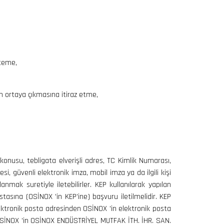
steme,
un ortaya çıkmasına itiraz etme,
konusu, tebligata elverişli adres, TC Kimlik Numarası,
i, güvenli elektronik imza, mobil imza ya da ilgili kişi
mak suretiyle iletebilirler. KEP kullanılarak yapılan
postasına (OSİNOX ’in KEP’ine) başvuru iletilmelidir. KEP
elektronik posta adresinden OSİNOX ’in elektronik posta
r, OSİNOX ’in OSİNOX ENDÜSTRİYEL MUTFAK İTH. İHR. SAN.