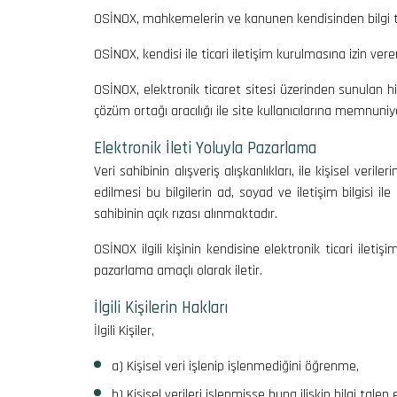
OSİNOX, mahkemelerin ve kanunen kendisinden bilgi tal
OSİNOX, kendisi ile ticari iletişim kurulmasına izin vere
OSİNOX, elektronik ticaret sitesi üzerinden sunulan hi
çözüm ortağı aracılığı ile site kullanıcılarına memnuni
Elektronik İleti Yoluyla Pazarlama
Veri sahibinin alışveriş alışkanlıkları, ile kişisel ve
edilmesi bu bilgilerin ad, soyad ve iletişim bilgisi ile
sahibinin açık rızası alınmaktadır.
OSİNOX ilgili kişinin kendisine elektronik ticari iletiş
pazarlama amaçlı olarak iletir.
İlgili Kişilerin Hakları
İlgili Kişiler,
a) Kişisel veri işlenip işlenmediğini öğrenme,
b) Kişisel verileri işlenmişse buna ilişkin bilgi talep