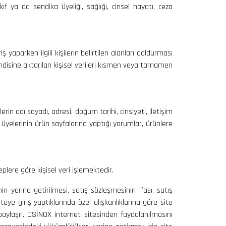
akıf ya da sendika üyeliği, sağlığı, cinsel hayatı, ceza
aparken ilgili kişilerin belirtilen alanları doldurması
e kendisine aktarılan kişisel verileri kısmen veya tamamen
lerin adı soyadı, adresi, doğum tarihi, cinsiyeti, iletişim
ite üyelerinin ürün sayfalarına yaptığı yorumlar, ürünlere
lere göre kişisel veri işlemektedir.
in yerine getirilmesi, satış sözleşmesinin ifası, satış
ye giriş yaptıklarında özel alışkanlıklarına göre site
 paylaşır. OSİNOX internet sitesinden faydalanılmasını