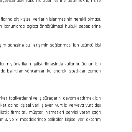
erçevesindeki yükümlülükleri yerine getirmek için site
arına ait kişisel verilerin işlenmesinin gerekli olması,
ndan kanunlarda açıkça öngörülmesi hukuki sebeplerine
etişim adresine bu iletişimin sağlanması için üçüncü kişi
lanmış önerilerin geliştirilmesinde kullanılır. Bunun için
a da belirtilen yöntemleri kullanarak istedikleri zaman
et faaliyetlerini ve iş süreçlerini devam ettirmek için
t adına kişisel veri işleyen yurt içi ve/veya yurt dışı
istik firmaları, müşteri hizmetleri servisi veren çağrı
n 8. ve 9. maddelerinde belirtilen kişisel veri aktarım