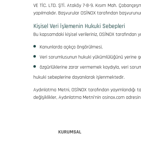
VE TİC. LTD. ŞTİ. Ataköy 7-8-9. Kısım Mah. Çobançeşm
yapılmalıdır. Başvurular OSİNOX tarafından başvurunun
Kişisel Veri İşlemenin Hukuki Sebepleri
Bu kapsamdaki kişisel verileriniz, OSİNOX tarafından yu
Kanunlarda açıkça öngörülmesi,
Veri sorumlusunun hukuki yükümlülüğünü yerine getir
özgürlüklerine zarar vermemek kaydıyla, veri soru
hukuki sebeplerine dayanılarak işlenmektedir.
Aydınlatma Metni, OSİNOX tarafından yayımlandığı tari
değişiklikler, Aydınlatma Metni’nin osinox.com adresind
KURUMSAL