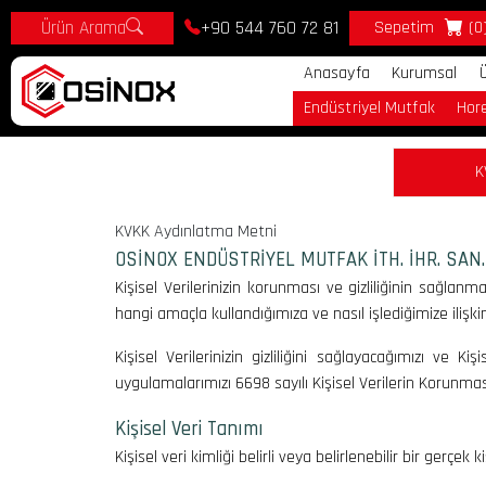
Ürün Arama
+90 544 760 72 81
Sepetim
(0
Anasayfa
Kurumsal
Endüstriyel Mutfak
Hor
K
KVKK Aydınlatma Metni
OSİNOX ENDÜSTRİYEL MUTFAK İTH. İHR. SAN. VE 
Kişisel Verilerinizin korunması ve gizliliğinin sağlan
hangi amaçla kullandığımıza ve nasıl işlediğimize ilişkin 
Kişisel Verilerinizin gizliliğini sağlayacağımızı ve Ki
uygulamalarımızı 6698 sayılı Kişisel Verilerin Korunmas
Kişisel Veri Tanımı
Kişisel veri kimliği belirli veya belirlenebilir bir gerçek ki