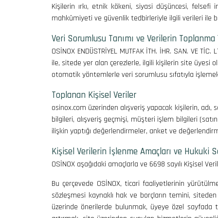
Kişilerin ırkı, etnik kökeni, siyasi düşüncesi, felsefi
mahkûmiyeti ve güvenlik tedbirleriyle ilgili verileri ile bi
Veri Sorumlusu Tanımı ve Verilerin Toplanma
OSİNOX ENDÜSTRİYEL MUTFAK İTH. İHR. SAN. VE TİC. LTD. 
ile, sitede yer alan çerezlerle, ilgili kişilerin site üy
otomatik yöntemlerle veri sorumlusu sıfatıyla işlemek
Toplanan Kişisel Veriler
osinox.com üzerinden alışveriş yapacak kişilerin, adı, soy
bilgileri, alışveriş geçmişi, müşteri işlem bilgileri (sa
ilişkin yaptığı değerlendirmeler, anket ve değerlendirm
Kişisel Verilerin İşlenme Amaçları ve Hukuki 
OSİNOX aşağıdaki amaçlarla ve 6698 sayılı Kişisel Veri
Bu çerçevede OSİNOX, ticari faaliyetlerinin yürütülmes
sözleşmesi kaynaklı hak ve borçların temini, siteden 
üzerinde önerilerde bulunmak, üyeye özel sayfada tasa