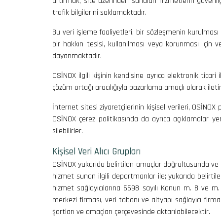
artırmak, site üzerinden sunulan hizmetlerin güvenliğ
trafik bilgilerini saklamaktadır.
Bu veri işleme faaliyetleri, bir sözleşmenin kurulması 
bir hakkın tesisi, kullanılması veya korunması için 
dayanmaktadır.
OSİNOX ilgili kişinin kendisine ayrıca elektronik ticari
çözüm ortağı aracılığıyla pazarlama amaçlı olarak iletir
İnternet sitesi ziyaretçilerinin kişisel verileri, OSİNOX
OSİNOX çerez politikasında da ayrıca açıklamalar yer a
silebilirler.
Kişisel Veri Alıcı Grupları
OSİNOX yukarıda belirtilen amaçlar doğrultusunda ve bu
hizmet sunan ilgili departmanlar ile; yukarıda belirti
hizmet sağlayıcılarına 6698 sayılı Kanun m. 8 ve m. 9 
merkezi firması, veri tabanı ve altyapı sağlayıcı firm
şartları ve amaçları çerçevesinde aktarılabilecektir.