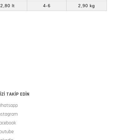
2,80 lt
4-6
2,90 kg
İZİ TAKİP EDİN
hatsapp
nstagram
acebook
outube