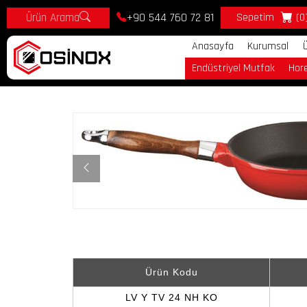
Ürün Arama
+90 544 760 72 81
Sepetim
(0
Anasayfa
Kurumsal
Endüstriyel Mutfak
Hor
Ürün Kodu
LV Y TV 24 NH KO