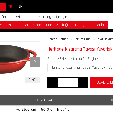
)
TR
EN
Ürünler
Referanslar
Katalog
İletişim
eca Setüstü
Cafe & Bar
Gemi Mutfağı
Çamaşırhane Grubu
Horeca Setüstü
Döküm Grubu
Lava Dökü
>
>
Heritage Kızartma Tavası Yuvarlak
Sepete Eklemek İçin ürün Seçiniz
01/01
-
+
SEPETE E
Dış Ebat
K
w: 25,5 cm l: 50,3 cm h:8,7 cm