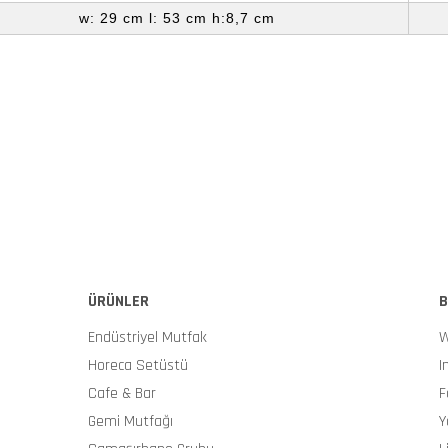
w: 29 cm l: 53 cm h:8,7 cm
ÜRÜNLER
B
Endüstriyel Mutfak
W
Horeca Setüstü
I
Cafe & Bar
F
Gemi Mutfağı
Y