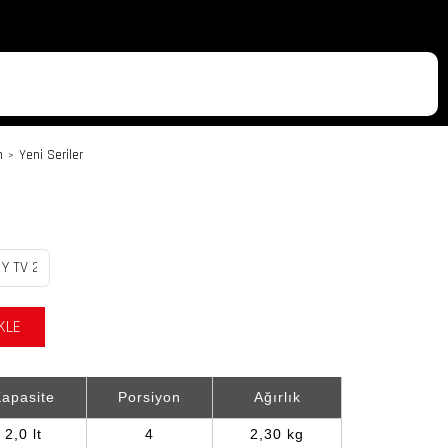
m
Yeni Seriler
>
KLE
apasite
Porsiyon
Ağırlık
2,0 lt
4
2,30 kg